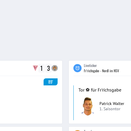
Liveticker
1
3
Fr'richsgabe - Nordl im NSV
89'
Tor ⚽️ für Fr'richsgabe
Patrick Walter
1. Saisontor