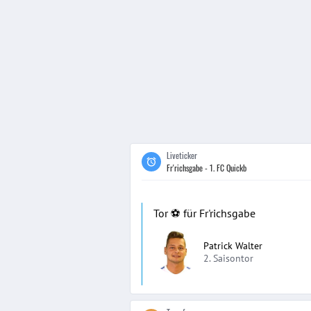
Liveticker
Fr'richsgabe - 1. FC Quickb
Tor ⚽️ für Fr'richsgabe
Patrick Walter
2. Saisontor