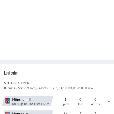
Laufbahn
SPIELER
STATIONEN
Bilanz:
45 Spiele, 9 Tore, 6 Assists, 0 Gelb, 0 Gelb-Rot, 0 Rot, 0 Elf d. W.
Mönsheim
II
1
0
0
Kreisliga B5 Enz-Murr
18/19
Spiele
Tore
Assists
Mönsheim
16
2
2