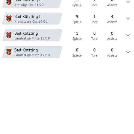
Kreisliga Ost
21/22
Spiele
Tore
Assists
Bad Kötzting
II
9
1
4
Kreisklasse Ost
19/21
Spiele
Tore
Assists
Bad Kötzting
1
0
0
Landesliga Mitte
18/19
Spiele
Tore
Assists
Bad Kötzting
0
0
0
Landesliga Mitte
17/18
Spiele
Tore
Assists