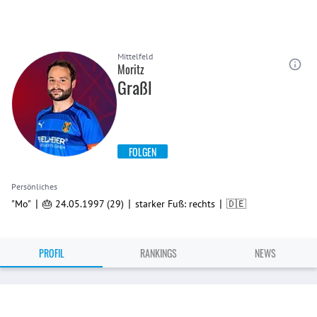
Mittelfeld
Moritz
Graßl
FOLGEN
Persönliches
|
|
|
"Mo"
🎂 24.05.1997 (29)
starker Fuß: rechts
🇩🇪
PROFIL
RANKINGS
NEWS