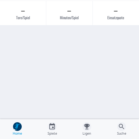
–
–
–
Tore/Spiel
Minuten/Spiel
Einsatzquote
Home
Spiele
Ligen
Suche