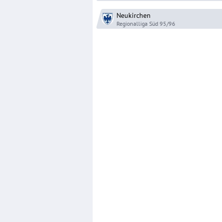
Neukirchen
Regionalliga Süd
95/96