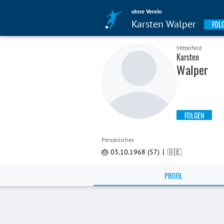
ohne Verein
Karsten Walper
FOL
Mittelfeld
Karsten
Walper
FOLGEN
Persönliches
|
🎂 03.10.1968 (57)
🇩🇪
PROFIL