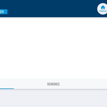
Home
GEN
RANKINGS