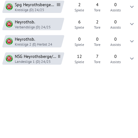
Spg Heyrothsberge/Gerwisch
III
2
4
0
Kreisliga (D)
24/25
Spiele
Tore
Assists
Heyrothsb.
6
2
0
Verbandsliga (D)
24/25
Spiele
Tore
Assists
Heyrothsb.
0
0
0
Kreisliga 2 (E)
Herbst 24
Spiele
Tore
Assists
NSG Heyrothsberge/Gerwisch
II
12
7
0
Landesliga 1 (D)
24/25
Spiele
Tore
Assists