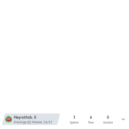
Heyrothsb.
II
3
6
0
Kreisliga (E) Meister
24/25
Spiele
Tore
Assists