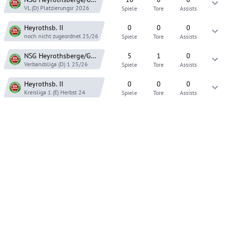
VL (D) Platzierungsr
2026
Spiele
Tore
Assists
Heyrothsb.
II
0
0
0
noch nicht zugeordnet
25/26
Spiele
Tore
Assists
NSG Heyrothsberge/Gerwisch
5
1
0
Verbandsliga (D) 1
25/26
Spiele
Tore
Assists
Heyrothsb.
II
0
0
0
Kreisliga 1 (E)
Herbst 24
Spiele
Tore
Assists