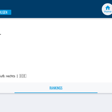
Home
OLGEN
r
|
Fuß: rechts
🇩🇪
RANKINGS