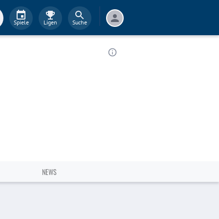
Spiele
Ligen
Suche
NEWS