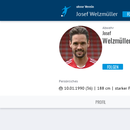
ohne Verein
Josef Welzmüller
F
Abwehr
Josef
Welzmülle
FOLGEN
Persönliches
|
|
🎂 10.01.1990 (36)
188 cm
starker 
PROFIL