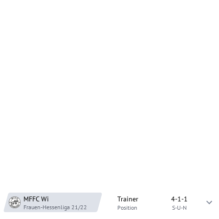
MFFC Wi
Trainer
4-1-1
Frauen-Hessenliga
21/22
Position
S-U-N