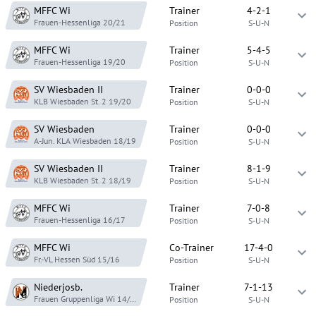
MFFC Wi
Trainer
4-2-1
Frauen-Hessenliga
20/21
Position
S-U-N
MFFC Wi
Trainer
5-4-5
Frauen-Hessenliga
19/20
Position
S-U-N
SV Wiesbaden
II
Trainer
0-0-0
KLB Wiesbaden St. 2
19/20
Position
S-U-N
SV Wiesbaden
Trainer
0-0-0
A-Jun. KLA Wiesbaden
18/19
Position
S-U-N
SV Wiesbaden
II
Trainer
8-1-9
KLB Wiesbaden St. 2
18/19
Position
S-U-N
MFFC Wi
Trainer
7-0-8
Frauen-Hessenliga
16/17
Position
S-U-N
MFFC Wi
Co-Trainer
17-4-0
Fr.-VL Hessen Süd
15/16
Position
S-U-N
Niederjosb.
Trainer
7-1-13
Frauen Gruppenliga Wi
14/15
Position
S-U-N