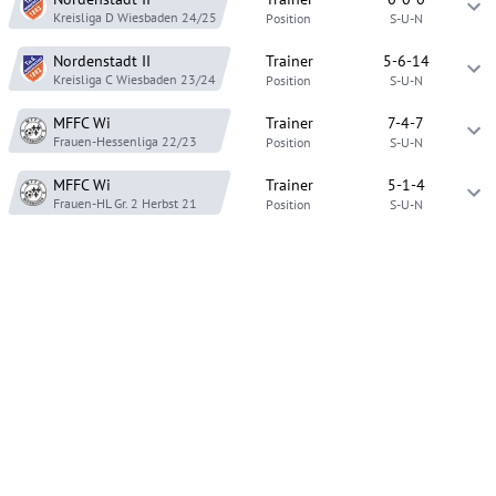
Kreisliga D Wiesbaden
24/25
Position
S-U-N
Nordenstadt
II
Trainer
5-6-14
Kreisliga C Wiesbaden
23/24
Position
S-U-N
MFFC Wi
Trainer
7-4-7
Frauen-Hessenliga
22/23
Position
S-U-N
MFFC Wi
Trainer
5-1-4
Frauen-HL Gr. 2
Herbst 21
Position
S-U-N