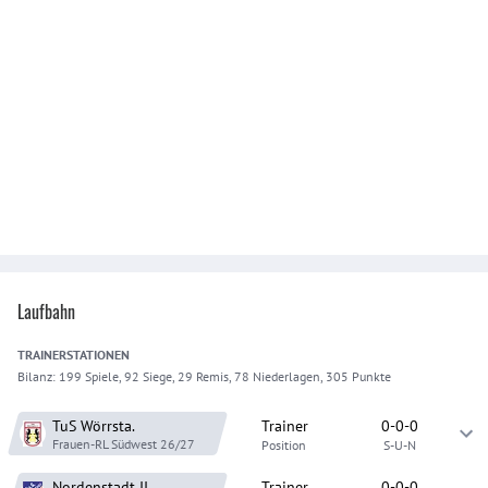
Laufbahn
TRAINER
STATIONEN
Bilanz:
199 Spiele, 92 Siege, 29 Remis, 78 Niederlagen, 305 Punkte
TuS Wörrsta.
Trainer
0-0-0
Frauen-RL Südwest
26/27
Position
S-U-N
Nordenstadt
II
Trainer
0-0-0