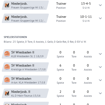
Niederjosb.
Trainer
13-4-5
Frauen Gruppenliga Wi
13/14
Position
S-U-N
Niederjosb.
Trainer
10-1-11
Frauen Gruppenliga Wi
12/13
Position
S-U-N
SPIELER
STATIONEN
Bilanz:
25 Spiele, 0 Tore, 0 Assists, 1 Gelb, 0 Gelb-Rot, 0 Rot, 0 Elf d. W.
SV Wiesbaden
II
0
0
0
KLB Wiesbaden St. 2
18/19
Spiele
Tore
Assists
SV Wiesbaden
II
6
0
0
Kreisliga A Wiesbaden
17/18
Spiele
Tore
Assists
SV Wiesbaden
0
0
0
A-Jun. KLA Wiesbaden
17/18
Spiele
Tore
Assists
Niederjosb.
II
2
0
0
KL D Main-Taunus
15/16
Spiele
Tore
Assists
Niederjosb.
1
0
0