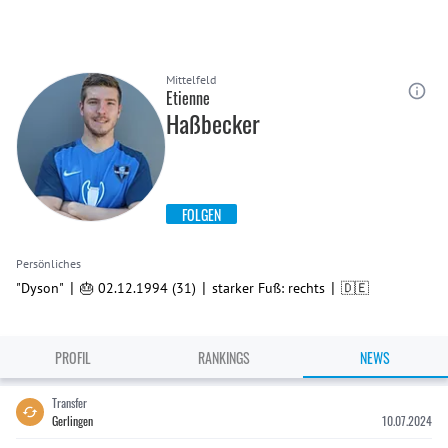
Mittelfeld
Etienne
Haßbecker
FOLGEN
Persönliches
|
|
|
"Dyson"
🎂 02.12.1994 (31)
starker Fuß: rechts
🇩🇪
PROFIL
RANKINGS
NEWS
Transfer
Gerlingen
10.07.2024