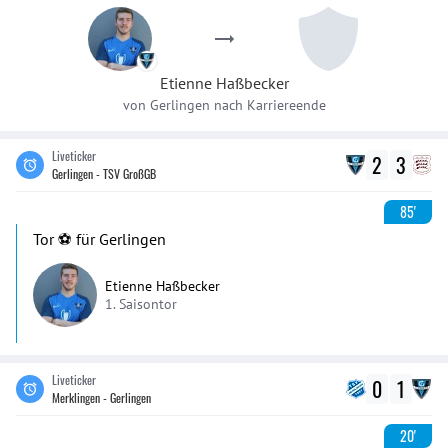
Etienne
Haßbecker
von
Gerlingen
nach
Karriereende
Liveticker
2
3
Gerlingen - TSV GroßGB
85'
Tor ⚽️ für Gerlingen
Etienne Haßbecker
1. Saisontor
Liveticker
0
1
Merklingen - Gerlingen
20'