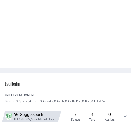
Laufbahn
SPIELER
STATIONEN
Bilanz:
8 Spiele, 4 Tore, 0 Assists, 0 Gelb, 0 Gelb-Rot, 0 Rot, 0 Elf d. W.
SG Göggelsbuch
8
4
0
U13 Gr NM/Jura Mitte1
17/18
Spiele
Tore
Assists