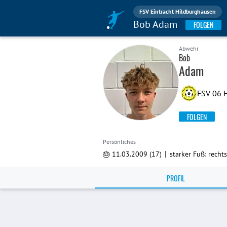
FSV Eintracht Hildburghausen
Bob Adam
FOLGEN
Abwehr
Bob
Adam
FSV 06 
FOLGEN
Persönliches
|
🎂 11.03.2009 (17)
starker Fuß: rechts
PROFIL