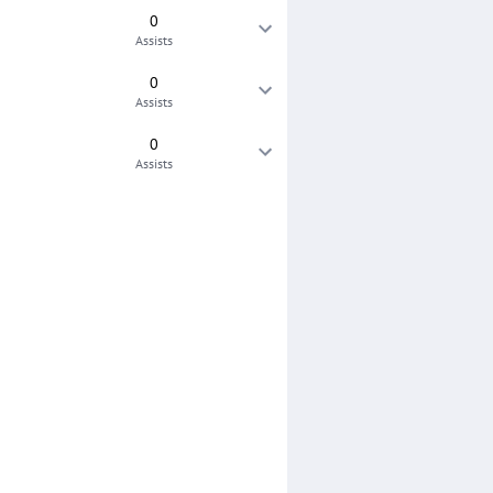
0
Assists
0
Assists
0
Assists