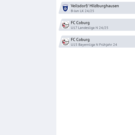
Veilsdorf/ Hildburghausen
B-Jun LK
24/25
FC Coburg
U17 Landesliga N
24/25
FC Coburg
U15 Bayernliga N
Frühjahr 24