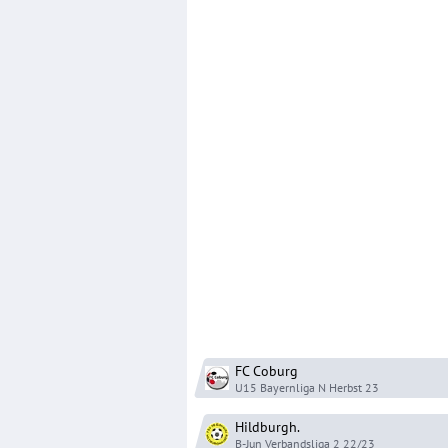
FC Coburg
U15 Bayernliga N
Herbst 23
Hildburgh.
B-Jun Verbandsliga 2
22/23