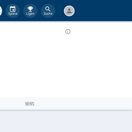
Spiele
Ligen
Suche
NEWS