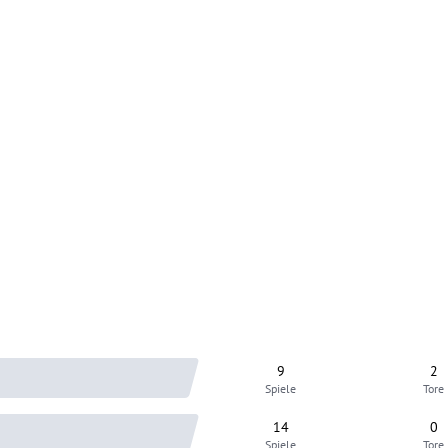
9
2
Spiele
Tore
14
0
Spiele
Tore