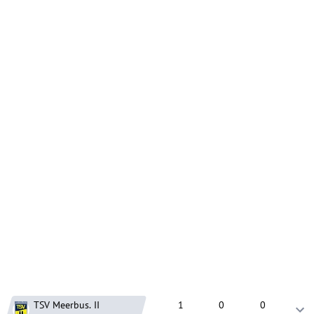
TSV Meerbus.
II
1
0
0