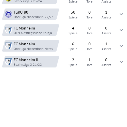
Bezirksliga 3
23/24
Spiele
Tore
Assists
TuRU 80
30
0
1
Oberliga Niederrhein
22/23
Spiele
Tore
Assists
FC Monheim
4
0
0
OLN Aufstiegsrunde
Frühjahr 22
Spiele
Tore
Assists
FC Monheim
6
0
1
Oberliga Niederrhein
Herbst 21
Spiele
Tore
Assists
FC Monheim
II
2
1
0
Bezirksliga 2
21/22
Spiele
Tore
Assists