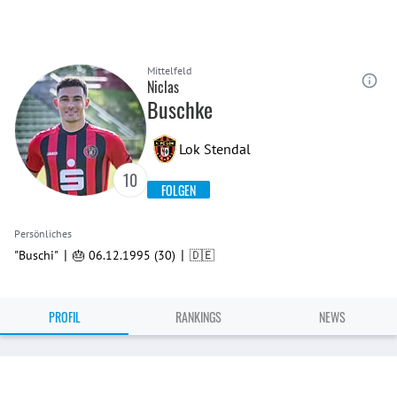
Mittelfeld
Niclas
Buschke
Lok Stendal
10
FOLGEN
Persönliches
|
|
"Buschi"
🎂 06.12.1995 (30)
🇩🇪
PROFIL
RANKINGS
NEWS