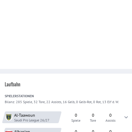
Laufbahn
SPIELER
STATIONEN
Bilanz:
285 Spiele, 32 Tore, 22 Assists, 16 Gelb, 0 Gelb-Rot, 0 Rot, 13 Elf d. W.
Al-Taawoun
0
0
0
Saudi Pro League
26/27
Spiele
Tore
Assists
Albanien
0
0
0