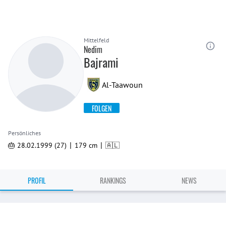
Mittelfeld
Nedim
Bajrami
Al-Taawoun
FOLGEN
Persönliches
|
|
🎂 28.02.1999 (27)
179 cm
🇦🇱
PROFIL
RANKINGS
NEWS