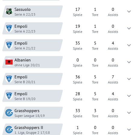
Sassuolo
17
1
0
Serie A
22/23
Spiele
Tore
Assists
Empoli
19
1
0
Serie A
22/23
Spiele
Tore
Assists
Empoli
35
5
4
Serie A
21/22
Spiele
Tore
Assists
Albanien
0
0
0
ohne Liga
20/21
Spiele
Tore
Assists
Empoli
36
5
7
Serie B
20/21
Spiele
Tore
Assists
Empoli
28
5
4
Serie B
19/20
Spiele
Tore
Assists
Grasshoppers
33
3
0
Super League
18/19
Spiele
Tore
Assists
Grasshoppers
II
1
0
0
1. Liga, Gruppe 2
17/18
Spiele
Tore
Assists