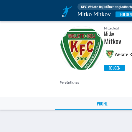
KFC Welate Roj Mönchengladbach
Mitko Mitkov
FOLGEN
Mittelfeld
Mitko
Mitkov
Welate R
FOLGEN
Persönliches
PROFIL