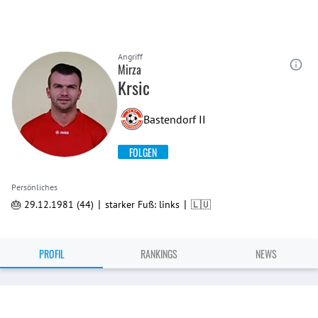
Angriff
Mirza
Krsic
Bastendorf II
FOLGEN
Persönliches
|
|
🎂 29.12.1981 (44)
starker Fuß: links
🇱🇺
PROFIL
RANKINGS
NEWS