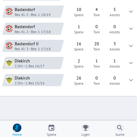
Bastendorf
10
4
5
Res. Kl. 2 - Bez. 1
18/19
Spiele
Tore
Assists
Bastendorf
1
0
0
Res. Kl. 2 - Bez. 1
17/18
Spiele
Tore
Assists
Bastendorf
II
16
20
3
Res. Kl. 3 - Bez. 1
17/18
Spiele
Tore
Assists
Diekirch
2
1
1
2.Div - 1.Bez
16/17
Spiele
Tore
Assists
Diekirch
26
0
0
2.Div - 1.Bez
15/16
Spiele
Tore
Assists
Home
Spiele
Ligen
Suche