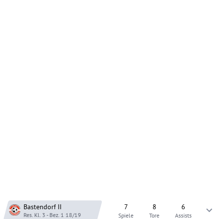
Bastendorf
II
7
8
6
Res. Kl. 3 - Bez. 1
18/19
Spiele
Tore
Assists