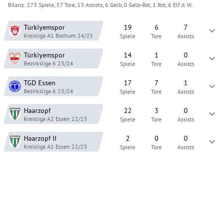
Bilanz:
273 Spiele, 57 Tore, 13 Assists, 6 Gelb, 0 Gelb-Rot, 1 Rot, 6 Elf d. W.
Türkiyemspor
19
6
7
Kreisliga A1 Bochum
24/25
Spiele
Tore
Assists
Türkiyemspor
14
1
0
Bezirksliga 6
23/24
Spiele
Tore
Assists
TGD Essen
17
7
1
Bezirksliga 6
23/24
Spiele
Tore
Assists
Haarzopf
22
3
0
Kreisliga A2 Essen
22/23
Spiele
Tore
Assists
Haarzopf
II
2
0
0
Kreisliga A1 Essen
22/23
Spiele
Tore
Assists