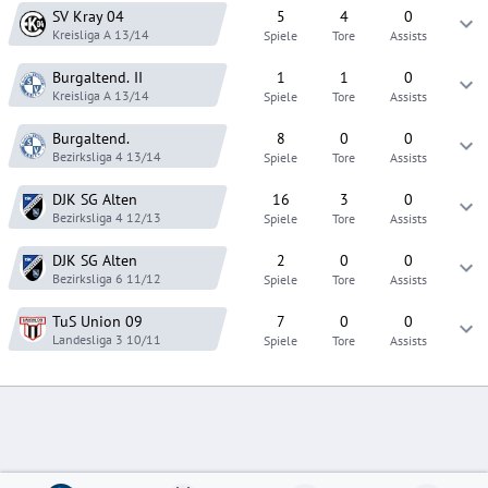
SV Kray 04
5
4
0
Kreisliga A
13/14
Spiele
Tore
Assists
Burgaltend.
II
1
1
0
Kreisliga A
13/14
Spiele
Tore
Assists
Burgaltend.
8
0
0
Bezirksliga 4
13/14
Spiele
Tore
Assists
DJK SG Alten
16
3
0
Bezirksliga 4
12/13
Spiele
Tore
Assists
DJK SG Alten
2
0
0
Bezirksliga 6
11/12
Spiele
Tore
Assists
TuS Union 09
7
0
0
Landesliga 3
10/11
Spiele
Tore
Assists