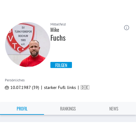
Mittelfeld
Mike
Fuchs
FOLGEN
Persönliches
|
|
🎂 10.07.1987 (39)
starker Fuß: links
🇩🇪
PROFIL
RANKINGS
NEWS