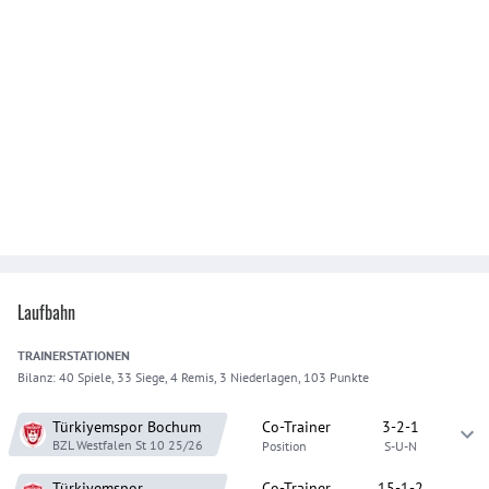
Laufbahn
TRAINER
STATIONEN
Bilanz:
40 Spiele, 33 Siege, 4 Remis, 3 Niederlagen, 103 Punkte
Türkiyemspor Bochum
Co-Trainer
3-2-1
BZL Westfalen St 10
25/26
Position
S-U-N
Türkiyemspor
Co-Trainer
15-1-2