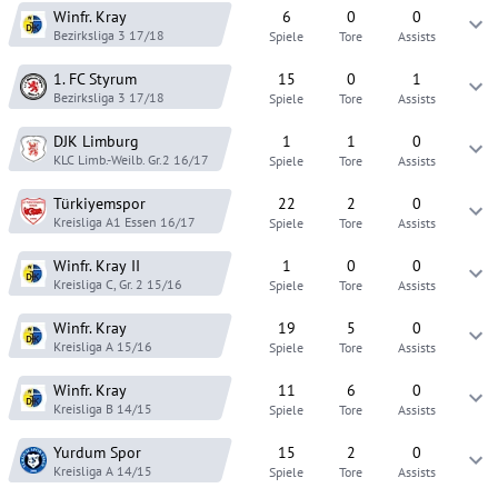
Winfr. Kray
6
0
0
Bezirksliga 3
17/18
Spiele
Tore
Assists
1. FC Styrum
15
0
1
Bezirksliga 3
17/18
Spiele
Tore
Assists
DJK Limburg
1
1
0
KLC Limb.-Weilb. Gr.2
16/17
Spiele
Tore
Assists
Türkiyemspor
22
2
0
Kreisliga A1 Essen
16/17
Spiele
Tore
Assists
Winfr. Kray
II
1
0
0
Kreisliga C, Gr. 2
15/16
Spiele
Tore
Assists
Winfr. Kray
19
5
0
Kreisliga A
15/16
Spiele
Tore
Assists
Winfr. Kray
11
6
0
Kreisliga B
14/15
Spiele
Tore
Assists
Yurdum Spor
15
2
0
Kreisliga A
14/15
Spiele
Tore
Assists