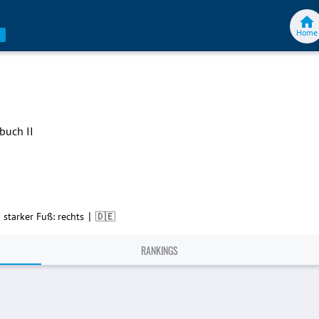
Home
buch II
|
|
starker Fuß: rechts
🇩🇪
RANKINGS