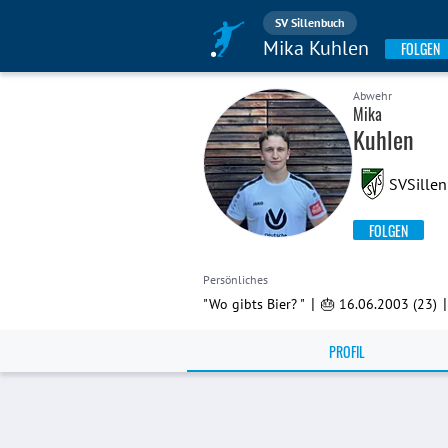
SV Sillenbuch
Mika Kuhlen
FOLGEN
Abwehr
Mika
Kuhlen
SVSillen
FOLGEN
Persönliches
|
"Wo gibts Bier? "
🎂 16.06.2003 (23)
PROFIL