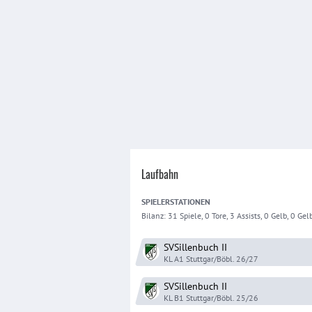
Laufbahn
SPIELER
STATIONEN
Bilanz:
31 Spiele, 0 Tore, 3 Assists, 0 Gelb, 0 Gelb
SVSillenbuch
II
KL A1 Stuttgar/Böbl.
26/27
SVSillenbuch
II
KL B1 Stuttgar/Böbl.
25/26