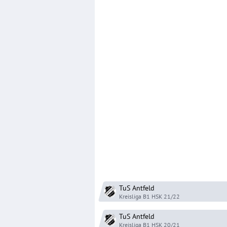
TuS Antfeld
Kreisliga B1 HSK
21/22
TuS Antfeld
Kreisliga B1 HSK
20/21