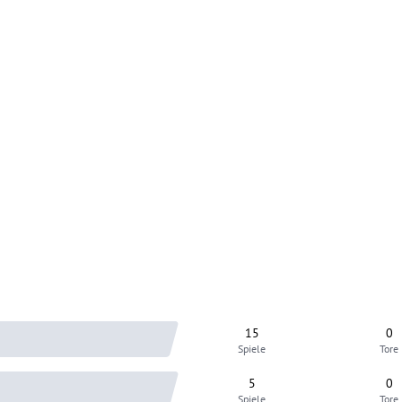
15
0
Spiele
Tore
5
0
Spiele
Tore