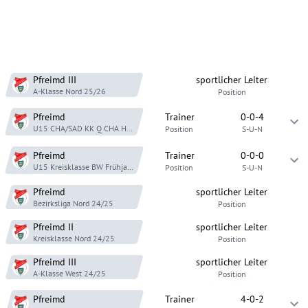
Pfreimd
III
sportlicher Leiter
A-Klasse Nord
25/26
Position
Pfreimd
Trainer
0-0-4
U15 CHA/SAD KK Q CHA
Herbst 25
Position
S-U-N
Pfreimd
Trainer
0-0-0
U15 Kreisklasse BW
Frühjahr 25
Position
S-U-N
Pfreimd
sportlicher Leiter
Bezirksliga Nord
24/25
Position
Pfreimd
II
sportlicher Leiter
Kreisklasse Nord
24/25
Position
Pfreimd
III
sportlicher Leiter
A-Klasse West
24/25
Position
Pfreimd
Trainer
4-0-2