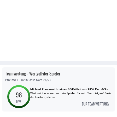
Teamwertung - Wertvollster Spieler
Pfreimd II
|
Kreisklasse Nord 26/27
Michael Prey
erreicht einen MVP-Wert von
98
%
.
Der MVP-
98
Wert zeigt wie wertvoll ein Spieler für sein Team ist, auf Basis
der Leistungsdaten.
MVP
ZUR TEAMWERTUNG