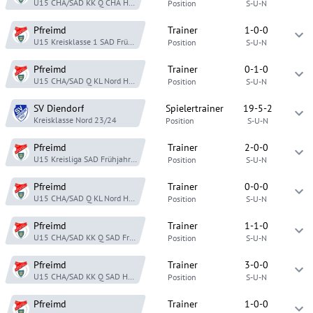
U15 CHA/SAD KK Q CHA
Herbst 24
Position
S-U-N
Pfreimd
Trainer
1-0-0
U15 Kreisklasse 1 SAD
Frühjahr 24
Position
S-U-N
Pfreimd
Trainer
0-1-0
U15 CHA/SAD Q KL Nord
Herbst 23
Position
S-U-N
SV Diendorf
Spielertrainer
19-5-2
Kreisklasse Nord
23/24
Position
S-U-N
Pfreimd
Trainer
2-0-0
U15 Kreisliga SAD
Frühjahr 23
Position
S-U-N
Pfreimd
Trainer
0-0-0
U15 CHA/SAD Q KL Nord
Herbst 22
Position
S-U-N
Pfreimd
Trainer
1-1-0
U15 CHA/SAD KK Q SAD
Frühjahr 22
Position
S-U-N
Pfreimd
Trainer
3-0-0
U15 CHA/SAD KK Q SAD
Herbst 21
Position
S-U-N
Pfreimd
Trainer
1-0-0