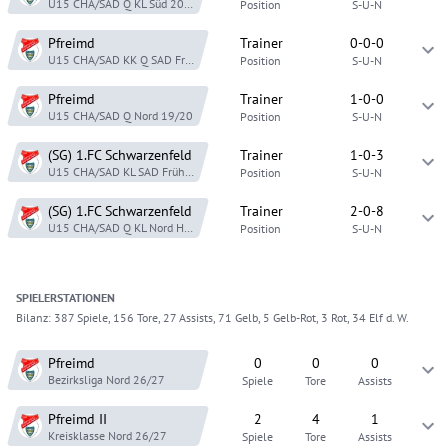
U15 CHA/SAD Q KL Süd
20/21
Position
S-U-N
Pfreimd
Trainer
0-0-0
U15 CHA/SAD KK Q SAD
Frühjahr 20
Position
S-U-N
Pfreimd
Trainer
1-0-0
U15 CHA/SAD Q Nord
19/20
Position
S-U-N
(SG) 1.FC Schwarzenfeld
Trainer
1-0-3
U15 CHA/SAD KL SAD
Frühjahr 19
Position
S-U-N
(SG) 1.FC Schwarzenfeld
Trainer
2-0-8
U15 CHA/SAD Q KL Nord
Herbst 18
Position
S-U-N
SPIELER
STATIONEN
Bilanz:
387 Spiele, 156 Tore, 27 Assists, 71 Gelb, 5 Gelb-Rot, 3 Rot, 34 Elf d. W.
Pfreimd
0
0
0
Bezirksliga Nord
26/27
Spiele
Tore
Assists
Pfreimd
II
2
4
1
Kreisklasse Nord
26/27
Spiele
Tore
Assists