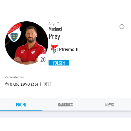
Angriff
Michael
Prey
Pfreimd II
20
FOLGEN
Persönliches
|
🎂 07.06.1990 (36)
🇩🇪
PROFIL
RANKINGS
NEWS