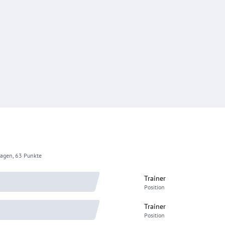
rlagen, 63 Punkte
Trainer
Position
Trainer
Position