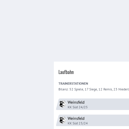
Laufbahn
TRAINER
STATIONEN
Bilanz:
52 Spiele, 17 Siege, 12 Remis, 23 Niede
Weinsfeld
KK Süd
24/25
Weinsfeld
KK Süd
23/24