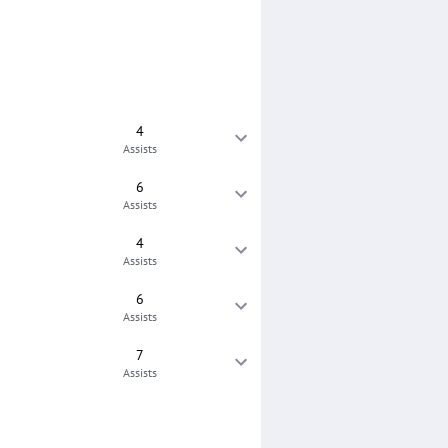
4
Assists
6
Assists
4
Assists
6
Assists
7
Assists