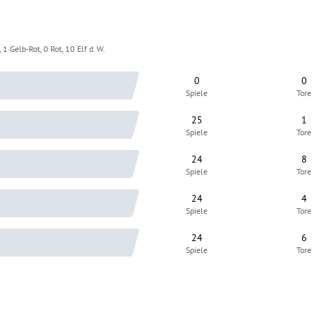
 1 Gelb-Rot, 0 Rot, 10 Elf d. W.
0
0
Spiele
Tore
25
1
Spiele
Tore
24
8
Spiele
Tore
24
4
Spiele
Tore
24
6
Spiele
Tore