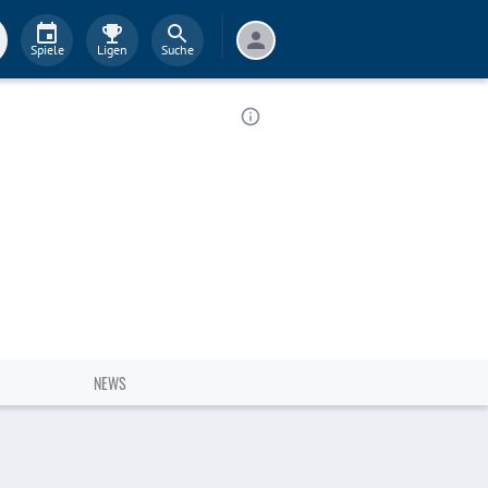
Spiele
Ligen
Suche
NEWS