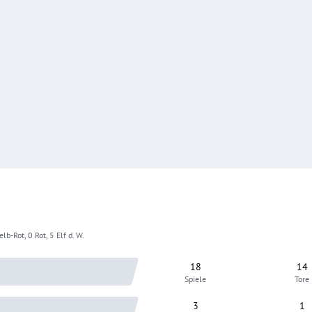
lb-Rot, 0 Rot, 5 Elf d. W.
18
14
Spiele
Tore
3
1