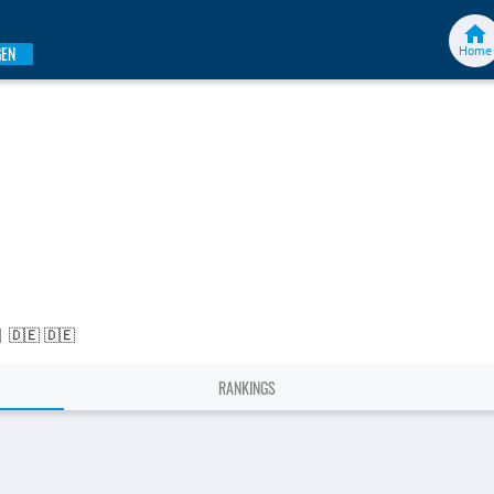
Home
GEN
|
🇩🇪 🇩🇪
RANKINGS