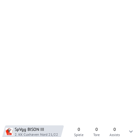
SpVgg BISON
III
0
0
0
2. KK Cuxhaven Nord
21/22
Spiele
Tore
Assists