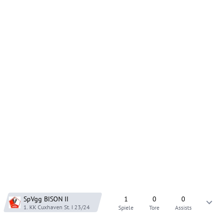
SpVgg BISON
II
1
0
0
1. KK Cuxhaven St. I
23/24
Spiele
Tore
Assists