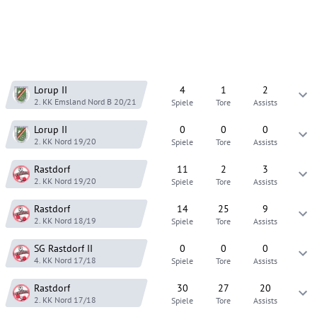
Lorup
II
4
1
2
2. KK Emsland Nord B
20/21
Spiele
Tore
Assists
Lorup
II
0
0
0
2. KK Nord
19/20
Spiele
Tore
Assists
Rastdorf
11
2
3
2. KK Nord
19/20
Spiele
Tore
Assists
Rastdorf
14
25
9
2. KK Nord
18/19
Spiele
Tore
Assists
SG Rastdorf
II
0
0
0
4. KK Nord
17/18
Spiele
Tore
Assists
Rastdorf
30
27
20
2. KK Nord
17/18
Spiele
Tore
Assists