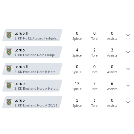
Lorup
II
0
0
0
2. KK No EL Abstieg
Frühjahr 22
Spiele
Tore
Assists
Lorup
4
2
2
1. KK Emsland Nord
Frühjahr 22
Spiele
Tore
Assists
Lorup
II
0
0
0
2. KK Emsland Nord B
Herbst 21
Spiele
Tore
Assists
Lorup
12
7
6
1. KK Emsland Nord A
Herbst 21
Spiele
Tore
Assists
Lorup
1
3
0
1. KK Emsland Nord A
20/21
Spiele
Tore
Assists