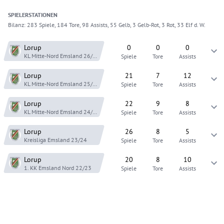
SPIELER
STATIONEN
Bilanz:
283 Spiele, 184 Tore, 98 Assists, 55 Gelb, 3 Gelb-Rot, 3 Rot, 33 Elf d. W.
Lorup
0
0
0
KL Mitte-Nord Emsland
26/27
Spiele
Tore
Assists
Lorup
21
7
12
KL Mitte-Nord Emsland
25/26
Spiele
Tore
Assists
Lorup
22
9
8
KL Mitte-Nord Emsland
24/25
Spiele
Tore
Assists
Lorup
26
8
5
Kreisliga Emsland
23/24
Spiele
Tore
Assists
Lorup
20
8
10
1. KK Emsland Nord
22/23
Spiele
Tore
Assists