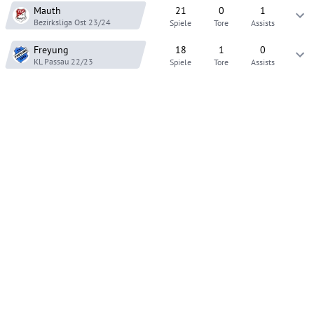
Mauth
21
0
1
Bezirksliga Ost
23/24
Spiele
Tore
Assists
Freyung
18
1
0
KL Passau
22/23
Spiele
Tore
Assists