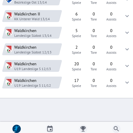
Bezirksliga Ost
13/14
Spiele
Tore
Assists
Waldkirchen
II
6
0
0
KK Unterer Wald
13/14
Spiele
Tore
Assists
Waldkirchen
5
0
0
Landesliga Südost
13/14
Spiele
Tore
Assists
Waldkirchen
2
0
0
Landesliga Südost
12/13
Spiele
Tore
Assists
Waldkirchen
20
0
0
U19 Landesliga S
12/13
Spiele
Tore
Assists
Waldkirchen
17
0
0
U19 Landesliga S
11/12
Spiele
Tore
Assists