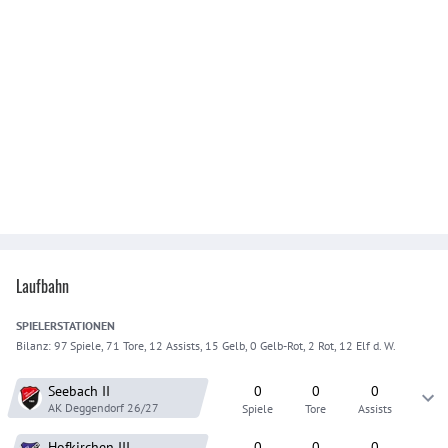
Laufbahn
SPIELER
STATIONEN
Bilanz:
97 Spiele, 71 Tore, 12 Assists, 15 Gelb, 0 Gelb-Rot, 2 Rot, 12 Elf d. W.
Seebach
II
0
0
0
AK Deggendorf
26/27
Spiele
Tore
Assists
Hofkirchen
III
0
0
0