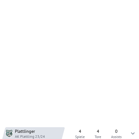
Plattlinger
4
4
0
AK Plattling
23/24
Spiele
Tore
Assists