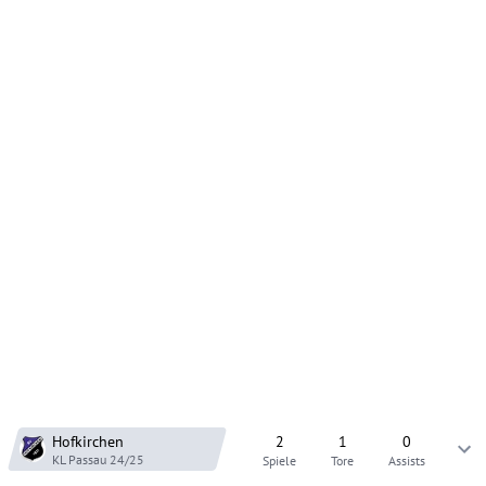
Hofkirchen
2
1
0
KL Passau
24/25
Spiele
Tore
Assists