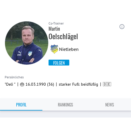
Co-Trainer
Martin
Oelschlägel
Nietleben
FOLGEN
Persönliches
|
|
|
"Oeli "
🎂 16.03.1990 (36)
starker Fuß: beidfüßig
🇩🇪
PROFIL
RANKINGS
NEWS