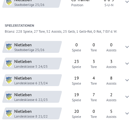
Stadtoberliga
25/26
Position
S-U-N
SPIELER
STATIONEN
Bilanz:
228 Spiele, 27 Tore, 52 Assists, 25 Gelb, 1 Gelb-Rot, 0 Rot, 7 Elf d. W.
Nietleben
0
0
0
Stadtoberliga
25/26
Spiele
Tore
Assists
Nietleben
23
3
3
Landesklasse 5
24/25
Spiele
Tore
Assists
Nietleben
19
4
8
Landesklasse 6
23/24
Spiele
Tore
Assists
Nietleben
19
7
2
Landesklasse 6
22/23
Spiele
Tore
Assists
Nietleben
20
0
5
Landesklasse 8
21/22
Spiele
Tore
Assists