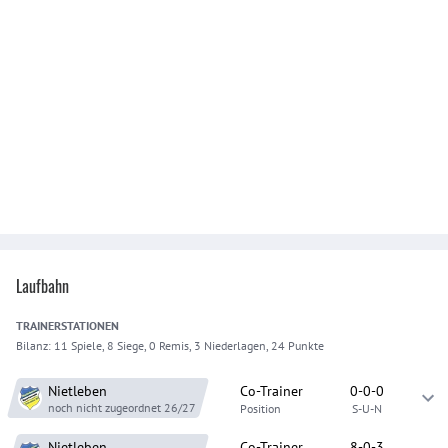
Laufbahn
TRAINER
STATIONEN
Bilanz:
11 Spiele, 8 Siege, 0 Remis, 3 Niederlagen, 24 Punkte
Nietleben
Co-Trainer
0-0-0
noch nicht zugeordnet
26/27
Position
S-U-N
Nietleben
Co-Trainer
8-0-3