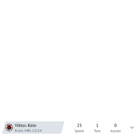
Viktor. Köln
25
1
0
B-Jun.-MRL
23/24
Spiele
Tore
Assists