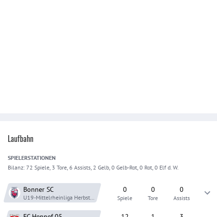
Laufbahn
SPIELER
STATIONEN
Bilanz:
72 Spiele, 3 Tore, 6 Assists, 2 Gelb, 0 Gelb-Rot, 0 Rot, 0 Elf d. W.
Bonner SC
0
0
0
U19-Mittelrheinliga
Herbst 26
Spiele
Tore
Assists
FC Hennef 05
12
1
3