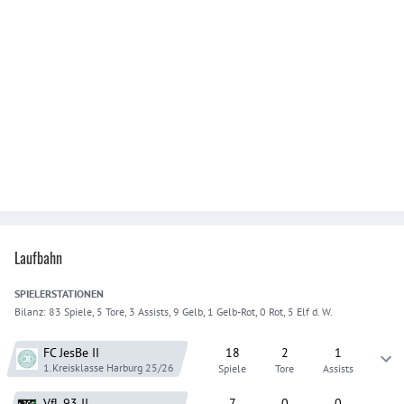
Laufbahn
SPIELER
STATIONEN
Bilanz:
83 Spiele, 5 Tore, 3 Assists, 9 Gelb, 1 Gelb-Rot, 0 Rot, 5 Elf d. W.
FC JesBe
II
18
2
1
1.Kreisklasse Harburg
25/26
Spiele
Tore
Assists
VfL 93
II
7
0
0