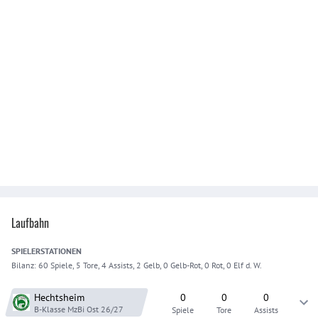
Laufbahn
SPIELER
STATIONEN
Bilanz:
60 Spiele, 5 Tore, 4 Assists, 2 Gelb, 0 Gelb-Rot, 0 Rot, 0 Elf d. W.
Hechtsheim
0
0
0
B-Klasse MzBi Ost
26/27
Spiele
Tore
Assists