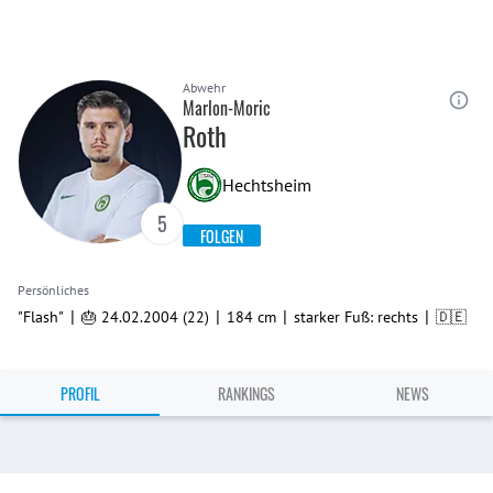
Abwehr
Marlon-Moric
Roth
Hechtsheim
5
FOLGEN
Persönliches
|
|
|
|
"Flash"
🎂 24.02.2004 (22)
184 cm
starker Fuß: rechts
🇩🇪
PROFIL
RANKINGS
NEWS