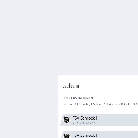
Laufbahn
SPIELER
STATIONEN
Bilanz:
81 Spiele, 16 Tore, 13 Assists, 8 Gelb, 0 Ge
FSV Schröck
II
KLA MR
26/27
FSV Schröck
II