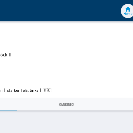
Home
öck II
|
|
cm
starker Fuß: links
🇩🇪
RANKINGS