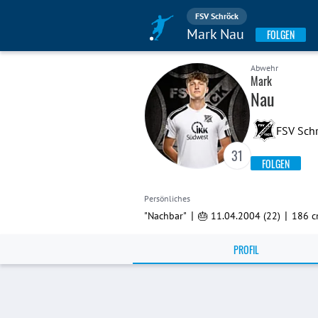
FSV Schröck
Mark Nau
FOLGEN
Abwehr
Mark
Nau
FSV Schr
31
FOLGEN
Persönliches
|
|
"Nachbar"
🎂 11.04.2004 (22)
186 
PROFIL