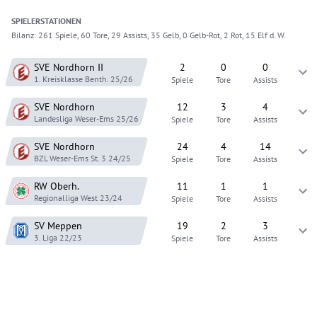
SPIELER
STATIONEN
Bilanz:
261 Spiele, 60 Tore, 29 Assists, 35 Gelb, 0 Gelb-Rot, 2 Rot, 15 Elf d. W.
SVE Nordhorn
II
2
0
0
1. Kreisklasse Benth.
25/26
Spiele
Tore
Assists
SVE Nordhorn
12
3
4
Landesliga Weser-Ems
25/26
Spiele
Tore
Assists
SVE Nordhorn
24
4
14
BZL Weser-Ems St. 3
24/25
Spiele
Tore
Assists
RW Oberh.
11
1
1
Regionalliga West
23/24
Spiele
Tore
Assists
SV Meppen
19
2
3
3. Liga
22/23
Spiele
Tore
Assists