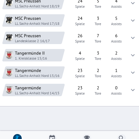
MSC Preussen
24
5
4
LL Sachs-Anhalt Nord
18/19
Spiele
Tore
Assists
MSC Preussen
24
3
5
LL Sachs-Anhalt Nord
17/18
Spiele
Tore
Assists
MSC Preussen
26
7
6
Landesklasse 2
16/17
Spiele
Tore
Assists
Tangermünde
II
4
3
2
1. Kreisklasse
15/16
Spiele
Tore
Assists
Tangermünde
23
2
1
LL Sachs-Anhalt Nord
15/16
Spiele
Tore
Assists
Tangermünde
23
2
0
LL Sachs-Anhalt Nord
14/15
Spiele
Tore
Assists