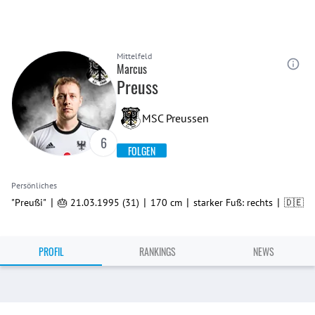
Mittelfeld
Marcus
Preuss
MSC Preussen
6
FOLGEN
Persönliches
|
|
|
|
"Preußi"
🎂 21.03.1995 (31)
170 cm
starker Fuß: rechts
🇩🇪
PROFIL
RANKINGS
NEWS