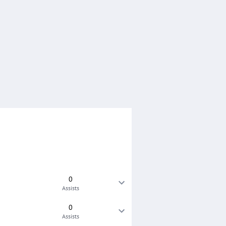
0
Assists
0
Assists