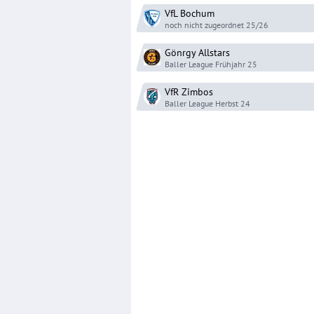
VfL Bochum
noch nicht zugeordnet
25/26
Gönrgy Allstars
Baller League
Frühjahr 25
VfR Zimbos
Baller League
Herbst 24