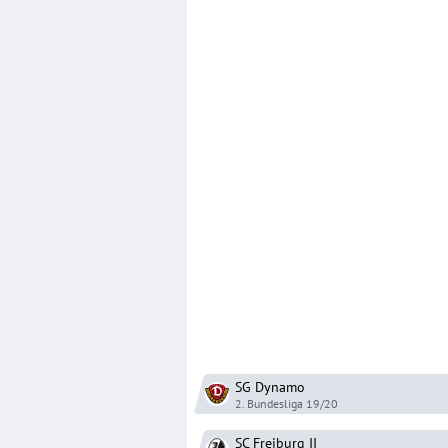
SG Dynamo
2. Bundesliga
19/20
SC Freiburg
II