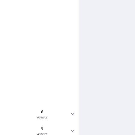
6
Assists
5
Assists