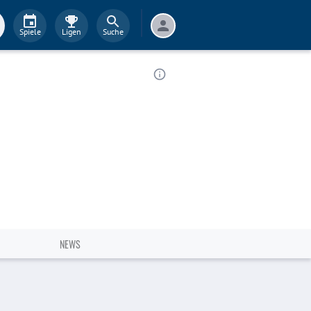
Spiele
Ligen
Suche
NEWS