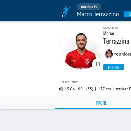
Youniors FC
Marco Terrazzino
F
Mittelfeld
Marco
Terrazzino
Youniors
10
FOLGEN
Persönliches
|
|
🎂 15.04.1991 (35)
177 cm
starker 
PROFIL