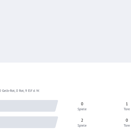
 Gelb-Rot, 0 Rot, 9 Elf d. W.
0
1
Spiele
Tore
2
0
Spiele
Tore