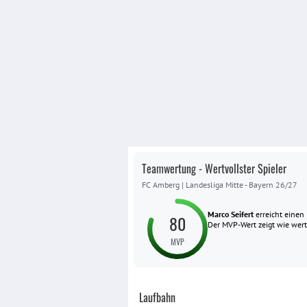
Teamwertung - Wertvollster Spieler
FC Amberg
|
Landesliga Mitte - Bayern 26/27
Marco Seifert
erreicht eine
80
Der MVP-Wert zeigt wie wertvo
MVP
Laufbahn