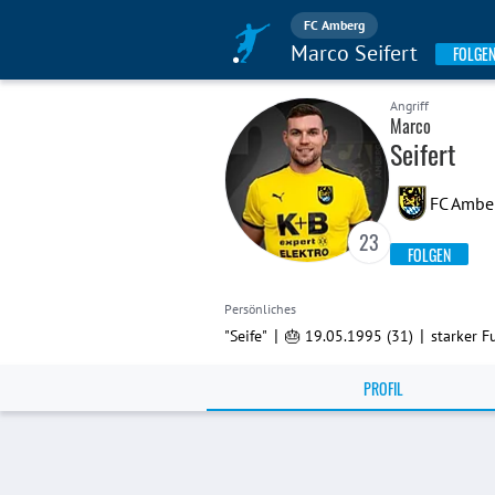
FC Amberg
Marco Seifert
FOLGE
Angriff
Marco
Seifert
FC Ambe
23
FOLGEN
Persönliches
|
|
"Seife"
🎂 19.05.1995 (31)
starker F
PROFIL