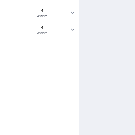
4
Assists
4
Assists