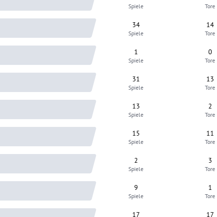
Spiele
Tore
34
14
Spiele
Tore
1
0
Spiele
Tore
31
13
Spiele
Tore
13
2
Spiele
Tore
15
11
Spiele
Tore
2
3
Spiele
Tore
9
1
Spiele
Tore
17
17