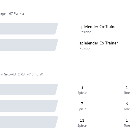
rlagen, 67 Punkte
spielender Co-Trainer
Position
spielender Co-Trainer
Position
4 Gelb-Rot, 2 Rot, 47 Elf d. W.
3
1
Spiele
Tore
7
6
Spiele
Tore
11
1
Spiele
Tore