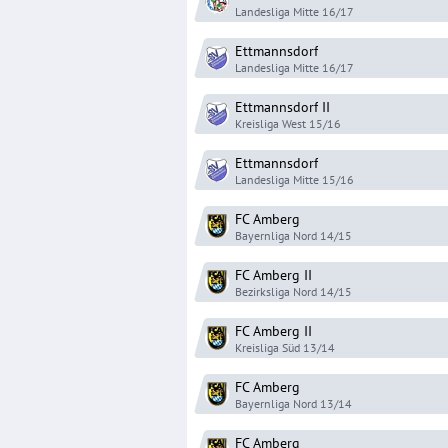
Landesliga Mitte
16/17
Ettmannsdorf
Landesliga Mitte
16/17
Ettmannsdorf
II
Kreisliga West
15/16
Ettmannsdorf
Landesliga Mitte
15/16
FC Amberg
Bayernliga Nord
14/15
FC Amberg
II
Bezirksliga Nord
14/15
FC Amberg
II
Kreisliga Süd
13/14
FC Amberg
Bayernliga Nord
13/14
FC Amberg