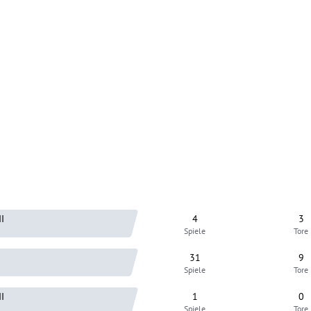
I
4
3
Spiele
Tore
31
9
Spiele
Tore
I
1
0
Spiele
Tore