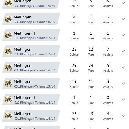
Meilingen
18
5
5
KOL Rheingau-Taunus
19/20
Spiele
Tore
Assists
Meilingen
30
11
3
KOL Rheingau-Taunus
18/19
Spiele
Tore
Assists
Meilingen
II
1
1
1
KLC Rheingau-Taunus
17/18
Spiele
Tore
Assists
Meilingen
28
12
7
KOL Rheingau-Taunus
17/18
Spiele
Tore
Assists
Meilingen
29
24
5
KOL Rheingau-Taunus
16/17
Spiele
Tore
Assists
Meilingen
19
11
3
KOL Rheingau-Taunus
15/16
Spiele
Tore
Assists
Meilingen
II
1
1
0
KLC Rheingau-Taunus
14/15
Spiele
Tore
Assists
Meilingen
28
15
6
KOL Rheingau-Taunus
14/15
Spiele
Tore
Assists