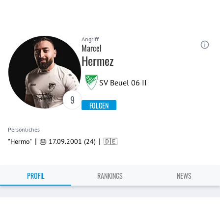
Angriff
Marcel
Hermez
SV Beuel 06 II
9
FOLGEN
Persönliches
|
|
"Hermo"
🎂 17.09.2001 (24)
🇩🇪
PROFIL
RANKINGS
NEWS