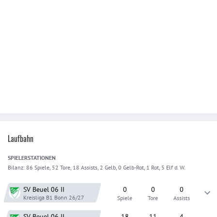
Laufbahn
SPIELER
STATIONEN
Bilanz:
86 Spiele, 52 Tore, 18 Assists, 2 Gelb, 0 Gelb-Rot, 1 Rot, 5 Elf d. W.
SV Beuel 06
II
0
0
0
Kreisliga B1 Bonn
26/27
Spiele
Tore
Assists
SV Beuel 06
II
18
11
4