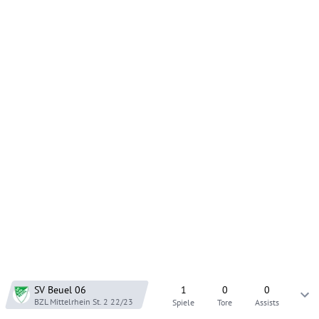
SV Beuel 06
1
0
0
BZL Mittelrhein St. 2
22/23
Spiele
Tore
Assists