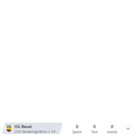
JSG Beuel
0
0
0
U19-Sonderliga Bonn 1
19/20
Spiele
Tore
Assists