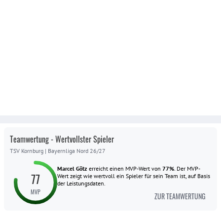
Teamwertung - Wertvollster Spieler
TSV Kornburg
|
Bayernliga Nord 26/27
Marcel Götz
erreicht einen MVP-Wert von
77
%
.
Der MVP-
77
Wert zeigt wie wertvoll ein Spieler für sein Team ist, auf Basis
der Leistungsdaten.
MVP
ZUR TEAMWERTUNG