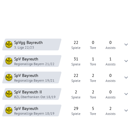
SpVgg Bayreuth
22
0
0
3. Liga
22/23
Spiele
Tore
Assists
SpV Bayreuth
31
1
1
Regionalliga Bayern
21/22
Spiele
Tore
Assists
SpV Bayreuth
22
2
0
Regionalliga Bayern
19/21
Spiele
Tore
Assists
SpV Bayreuth
II
2
2
0
BZL Oberfranken Ost
18/19
Spiele
Tore
Assists
SpV Bayreuth
29
5
2
Regionalliga Bayern
18/19
Spiele
Tore
Assists