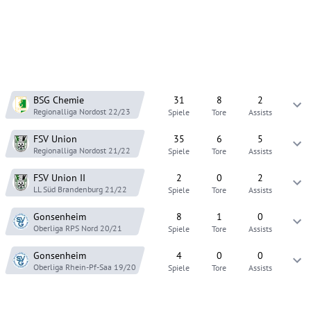
BSG Chemie
31
8
2
Regionalliga Nordost
22/23
Spiele
Tore
Assists
FSV Union
35
6
5
Regionalliga Nordost
21/22
Spiele
Tore
Assists
FSV Union
II
2
0
2
LL Süd Brandenburg
21/22
Spiele
Tore
Assists
Gonsenheim
8
1
0
Oberliga RPS Nord
20/21
Spiele
Tore
Assists
Gonsenheim
4
0
0
Oberliga Rhein-Pf-Saa
19/20
Spiele
Tore
Assists