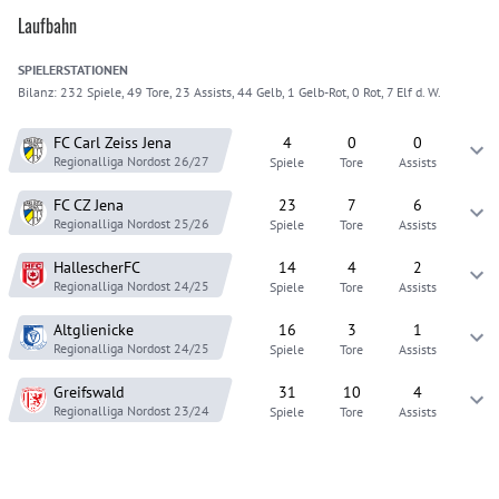
Laufbahn
SPIELER
STATIONEN
Bilanz:
232 Spiele, 49 Tore, 23 Assists, 44 Gelb, 1 Gelb-Rot, 0 Rot, 7 Elf d. W.
FC Carl Zeiss Jena
4
0
0
Regionalliga Nordost
26/27
Spiele
Tore
Assists
FC CZ Jena
23
7
6
Regionalliga Nordost
25/26
Spiele
Tore
Assists
HallescherFC
14
4
2
Regionalliga Nordost
24/25
Spiele
Tore
Assists
Altglienicke
16
3
1
Regionalliga Nordost
24/25
Spiele
Tore
Assists
Greifswald
31
10
4
Regionalliga Nordost
23/24
Spiele
Tore
Assists