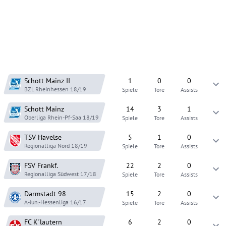
Schott Mainz
II
1
0
0
BZL Rheinhessen
18/19
Spiele
Tore
Assists
Schott Mainz
14
3
1
Oberliga Rhein-Pf-Saa
18/19
Spiele
Tore
Assists
TSV Havelse
5
1
0
Regionalliga Nord
18/19
Spiele
Tore
Assists
FSV Frankf.
22
2
0
Regionalliga Südwest
17/18
Spiele
Tore
Assists
Darmstadt 98
15
2
0
A-Jun.-Hessenliga
16/17
Spiele
Tore
Assists
FC K´lautern
6
2
0