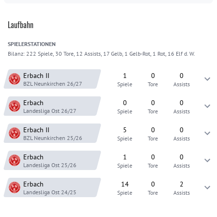
Laufbahn
SPIELER
STATIONEN
Bilanz:
222 Spiele, 30 Tore, 12 Assists, 17 Gelb, 1 Gelb-Rot, 1 Rot, 16 Elf d. W.
Erbach
II
1
0
0
BZL Neunkirchen
26/27
Spiele
Tore
Assists
Erbach
0
0
0
Landesliga Ost
26/27
Spiele
Tore
Assists
Erbach
II
5
0
0
BZL Neunkirchen
25/26
Spiele
Tore
Assists
Erbach
1
0
0
Landesliga Ost
25/26
Spiele
Tore
Assists
Erbach
14
0
2
Landesliga Ost
24/25
Spiele
Tore
Assists