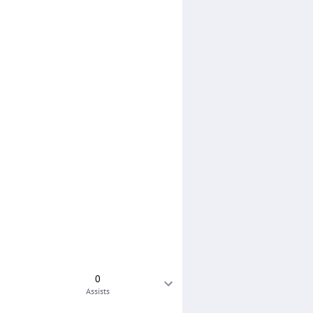
0
Assists