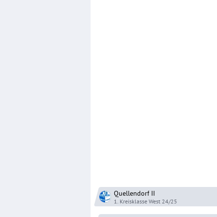
Quellendorf
II
1. Kreisklasse West
24/25