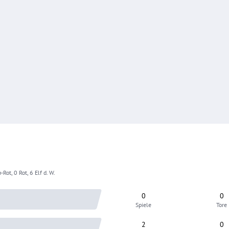
-Rot, 0 Rot, 6 Elf d. W.
0
0
Spiele
Tore
2
0