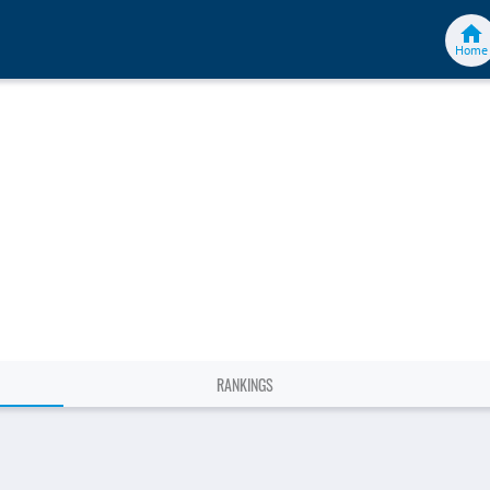
Home
RANKINGS