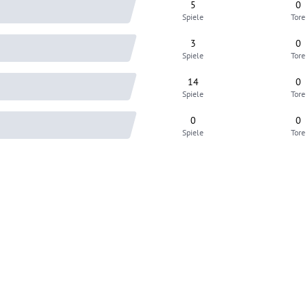
5
0
Spiele
Tore
3
0
Spiele
Tore
14
0
Spiele
Tore
0
0
Spiele
Tore