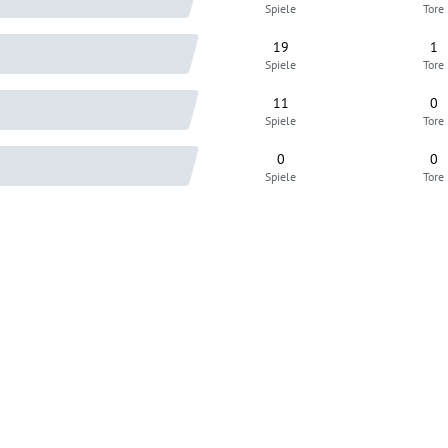
Spiele
Tore
19
1
Spiele
Tore
11
0
Spiele
Tore
0
0
Spiele
Tore