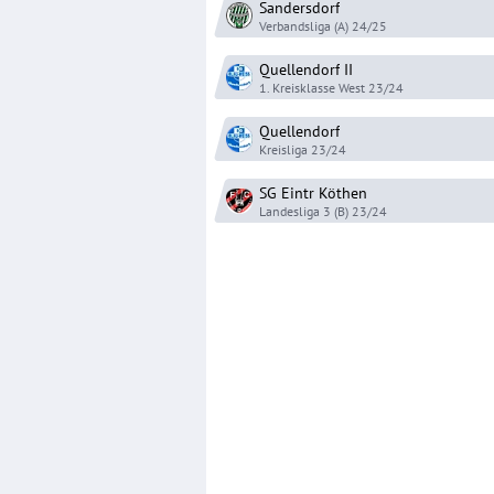
Sandersdorf
Verbandsliga (A)
24/25
Quellendorf
II
1. Kreisklasse West
23/24
Quellendorf
Kreisliga
23/24
SG Eintr Köthen
Landesliga 3 (B)
23/24