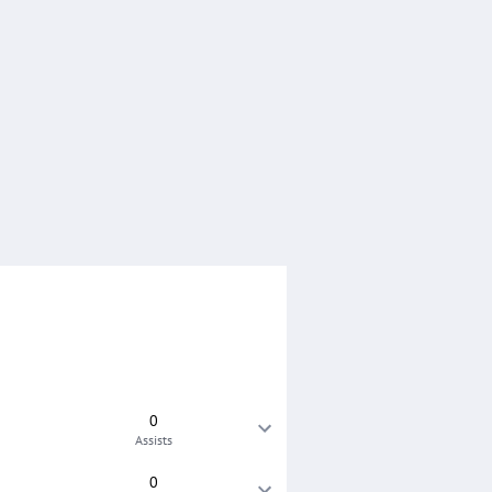
0
Assists
0