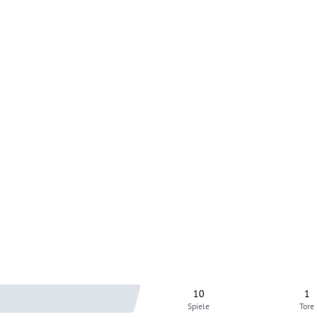
10
1
Spiele
Tore