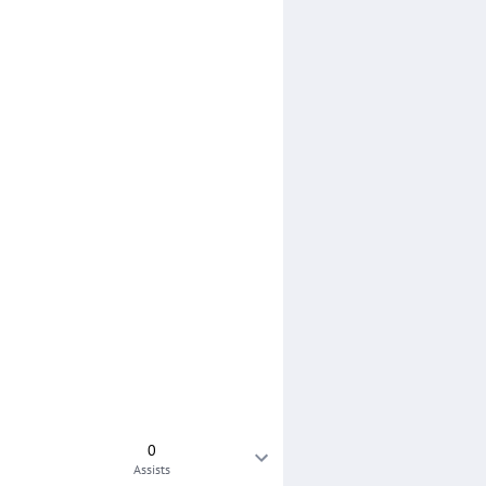
0
Assists