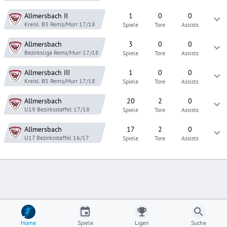
Allmersbach
II
1
0
0
Kreisl. B3 Rems/Murr
17/18
Spiele
Tore
Assists
Allmersbach
3
0
0
Bezirksliga Rems/Murr
17/18
Spiele
Tore
Assists
Allmersbach
III
1
0
0
Kreisl. B5 Rems/Murr
17/18
Spiele
Tore
Assists
Allmersbach
20
2
0
U19 Bezirksstaffel
17/18
Spiele
Tore
Assists
Allmersbach
17
2
0
U17 Bezirksstaffel
16/17
Spiele
Tore
Assists
Home
Spiele
Ligen
Suche