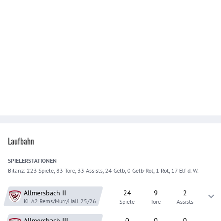
Laufbahn
SPIELER
STATIONEN
Bilanz:
223 Spiele, 83 Tore, 33 Assists, 24 Gelb, 0 Gelb-Rot, 1 Rot, 17 Elf d. W.
Allmersbach
II
24
9
2
KL A2 Rems/Murr/Hall
25/26
Spiele
Tore
Assists
Allmersbach
III
0
0
0