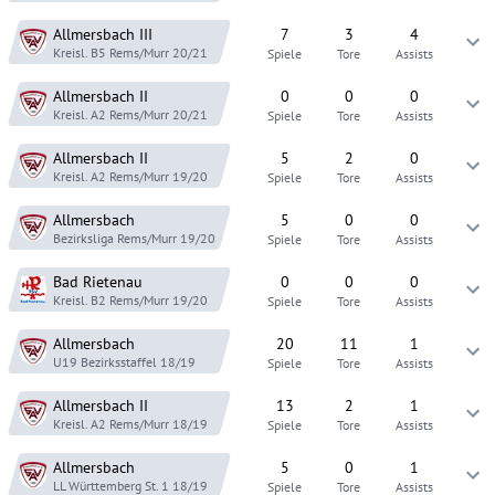
Allmersbach
III
7
3
4
Kreisl. B5 Rems/Murr
20/21
Spiele
Tore
Assists
Allmersbach
II
0
0
0
Kreisl. A2 Rems/Murr
20/21
Spiele
Tore
Assists
Allmersbach
II
5
2
0
Kreisl. A2 Rems/Murr
19/20
Spiele
Tore
Assists
Allmersbach
5
0
0
Bezirksliga Rems/Murr
19/20
Spiele
Tore
Assists
Bad Rietenau
0
0
0
Kreisl. B2 Rems/Murr
19/20
Spiele
Tore
Assists
Allmersbach
20
11
1
U19 Bezirksstaffel
18/19
Spiele
Tore
Assists
Allmersbach
II
13
2
1
Kreisl. A2 Rems/Murr
18/19
Spiele
Tore
Assists
Allmersbach
5
0
1
LL Württemberg St. 1
18/19
Spiele
Tore
Assists