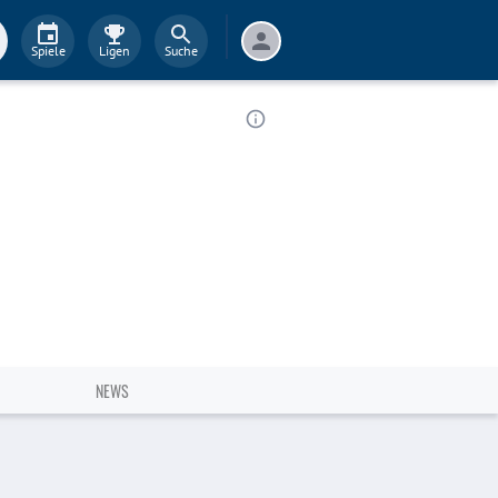
Spiele
Ligen
Suche
NEWS