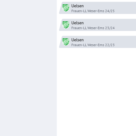
Uelsen
Frauen-LL Weser-Ems
24/25
Uelsen
Frauen-LL Weser-Ems
23/24
Uelsen
Frauen-LL Weser-Ems
22/23