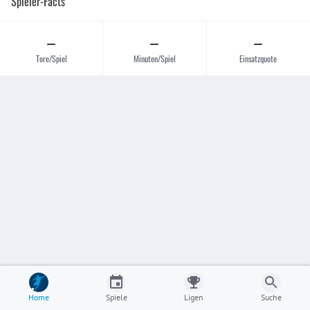
Spieler-Facts
–
–
–
Tore/Spiel
Minuten/Spiel
Einsatzquote
Home
Spiele
Ligen
Suche