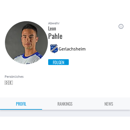
Abwehr
Leon
Pahle
Gerlachsheim
FOLGEN
Persönliches
🇩🇪
PROFIL
RANKINGS
NEWS