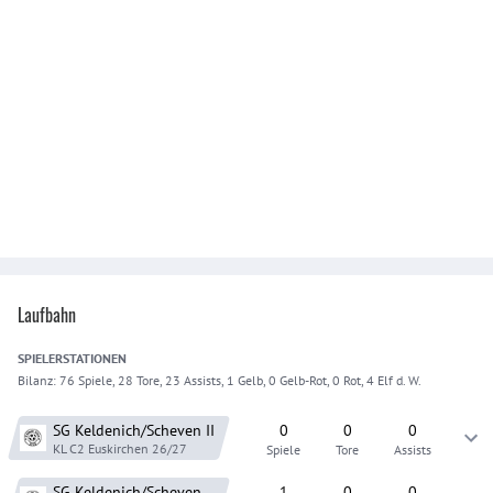
Laufbahn
SPIELER
STATIONEN
Bilanz:
76 Spiele, 28 Tore, 23 Assists, 1 Gelb, 0 Gelb-Rot, 0 Rot, 4 Elf d. W.
SG Keldenich/Scheven
II
0
0
0
KL C2 Euskirchen
26/27
Spiele
Tore
Assists
SG Keldenich/Scheven
1
0
0