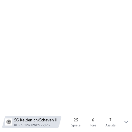
SG Keldenich/Scheven
II
25
6
7
KL C3 Euskirchen
22/23
Spiele
Tore
Assists