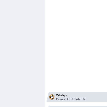
Wintger
Damen Liga 2
Herbst 24