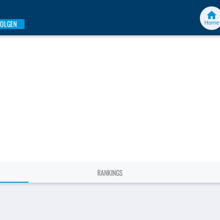
Home
FOLGEN
RANKINGS