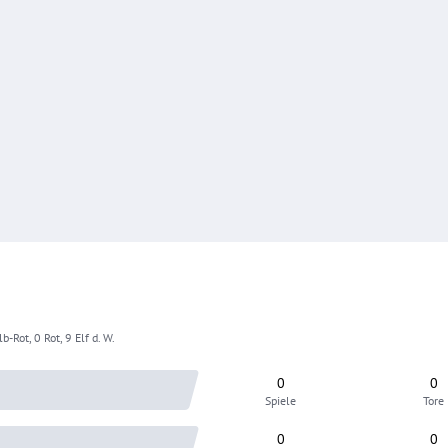
b-Rot, 0 Rot, 9 Elf d. W.
0
0
Spiele
Tore
0
0