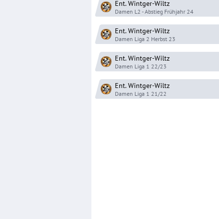
Ent. Wintger-Wiltz
Damen L2 - Abstieg
Frühjahr 24
Ent. Wintger-Wiltz
Damen Liga 2
Herbst 23
Ent. Wintger-Wiltz
Damen Liga 1
22/23
Ent. Wintger-Wiltz
Damen Liga 1
21/22