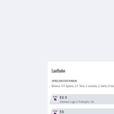
Laufbahn
SPIELER
STATIONEN
Bilanz:
53 Spiele, 15 Tore, 5 Assists, 1 Gelb, 0 Gel
Ell
II
Damen Liga 2
Frühjahr 26
Ell