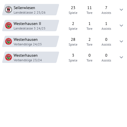
Seilerwiesen
23
11
7
Landesklasse 2
25/26
Spiele
Tore
Assists
Westerhausen
II
2
1
1
Landesklasse 3
24/25
Spiele
Tore
Assists
Westerhausen
28
2
0
Verbandsliga
24/25
Spiele
Tore
Assists
Westerhausen
3
0
0
Verbandsliga
23/24
Spiele
Tore
Assists