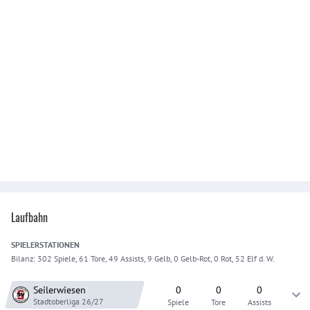
Laufbahn
SPIELER
STATIONEN
Bilanz:
302 Spiele, 61 Tore, 49 Assists, 9 Gelb, 0 Gelb-Rot, 0 Rot, 52 Elf d. W.
Seilerwiesen
0
0
0
Stadtoberliga
26/27
Spiele
Tore
Assists