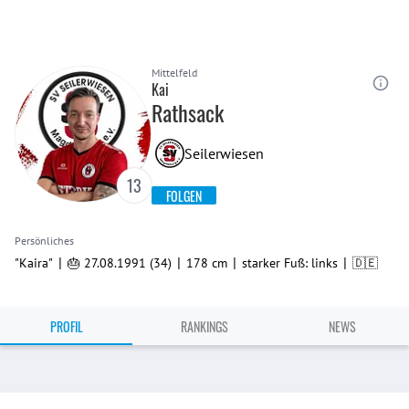
Mittelfeld
Kai
Rathsack
Seilerwiesen
13
FOLGEN
Persönliches
|
|
|
|
"Kaira"
🎂 27.08.1991 (34)
178 cm
starker Fuß: links
🇩🇪
PROFIL
RANKINGS
NEWS