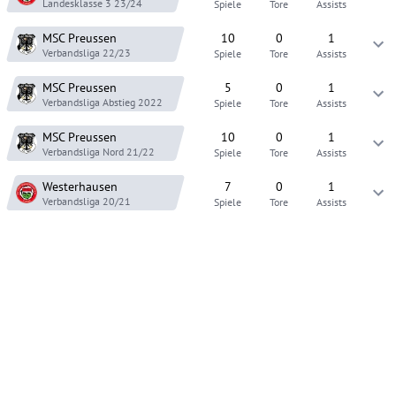
Landesklasse 3
23/24
Spiele
Tore
Assists
MSC Preussen
10
0
1
Verbandsliga
22/23
Spiele
Tore
Assists
MSC Preussen
5
0
1
Verbandsliga Abstieg
2022
Spiele
Tore
Assists
MSC Preussen
10
0
1
Verbandsliga Nord
21/22
Spiele
Tore
Assists
Westerhausen
7
0
1
Verbandsliga
20/21
Spiele
Tore
Assists