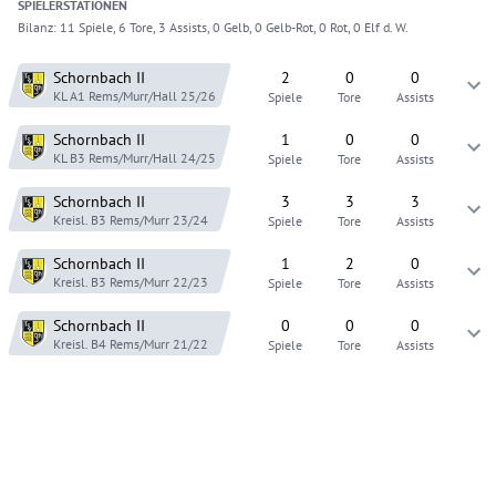
SPIELER
STATIONEN
Bilanz:
11 Spiele, 6 Tore, 3 Assists, 0 Gelb, 0 Gelb-Rot, 0 Rot, 0 Elf d. W.
Schornbach
II
2
0
0
KL A1 Rems/Murr/Hall
25/26
Spiele
Tore
Assists
Schornbach
II
1
0
0
KL B3 Rems/Murr/Hall
24/25
Spiele
Tore
Assists
Schornbach
II
3
3
3
Kreisl. B3 Rems/Murr
23/24
Spiele
Tore
Assists
Schornbach
II
1
2
0
Kreisl. B3 Rems/Murr
22/23
Spiele
Tore
Assists
Schornbach
II
0
0
0
Kreisl. B4 Rems/Murr
21/22
Spiele
Tore
Assists