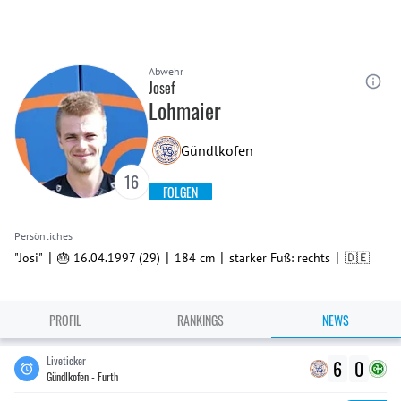
Abwehr
Josef
Lohmaier
Gündlkofen
16
FOLGEN
Persönliches
|
|
|
|
"Josi"
🎂 16.04.1997 (29)
184 cm
starker Fuß: rechts
🇩🇪
PROFIL
RANKINGS
NEWS
Liveticker
6
0
Gündlkofen - Furth