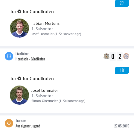
75'
Tor ⚽️ für Gündlkofen
Fabian Mertens
1. Saisontor
Josef
Lohmaier
(1. Saisonvorlage)
Liveticker
0
2
Hornbach - Gündlkofen
18'
Tor ⚽️ für Gündlkofen
Josef Lohmaier
1. Saisontor
Simon
Obermeier
(1. Saisonvorlage)
Transfer
Aus eigener Jugend
27.05.2015